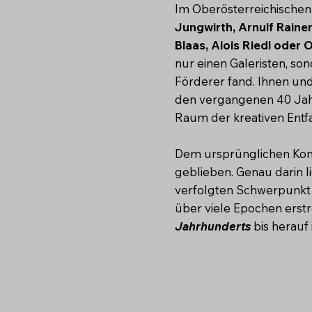
Im Oberösterreichische
Jungwirth, Arnulf Rainer
Blaas, Alois Riedl oder
nur einen Galeristen, s
Förderer fand. Ihnen und
den vergangenen 40 Jahre
Raum der kreativen Entfa
Dem ursprünglichen Konze
geblieben. Genau darin l
verfolgten Schwerpunkt a
über viele Epochen erstr
Jahrhunderts
bis herauf 