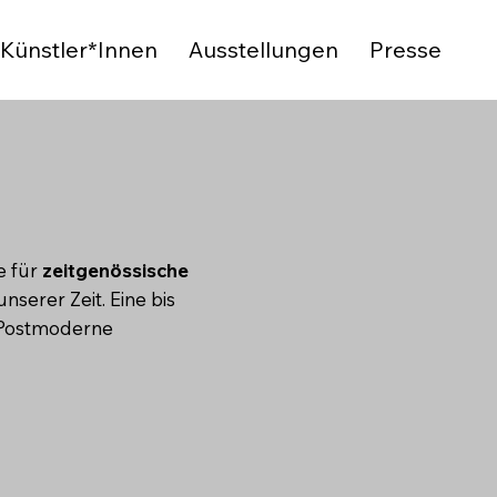
Künstler*Innen
Ausstellungen
Presse
e für
zeitgenössische
serer Zeit. Eine bis
r Postmoderne