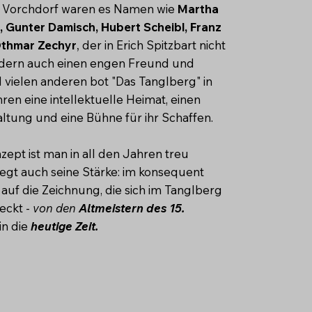
n Vorchdorf waren es Namen wie
Martha
, Gunter Damisch, Hubert Scheibl, Franz
 Othmar Zechyr
,
der in Erich Spitzbart nicht
ondern auch einen engen Freund und
 vielen anderen bot "Das Tanglberg" in
n eine intellektuelle Heimat, einen
ltung und eine Bühne für ihr Schaffen.
pt ist man in all den Jahren treu
iegt auch seine Stärke: im konsequent
uf die Zeichnung, die sich im Tanglberg
eckt -
von den
Altmeistern des 15.
in die
heutige Zeit.